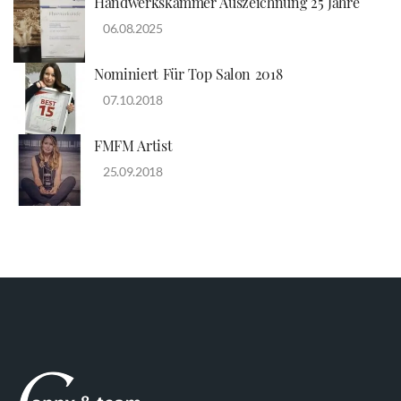
Handwerkskammer Auszeichnung 25 Jahre
06.08.2025
Nominiert Für Top Salon 2018
07.10.2018
FMFM Artist
25.09.2018